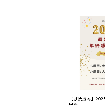
【歐法提琴】20
回饋