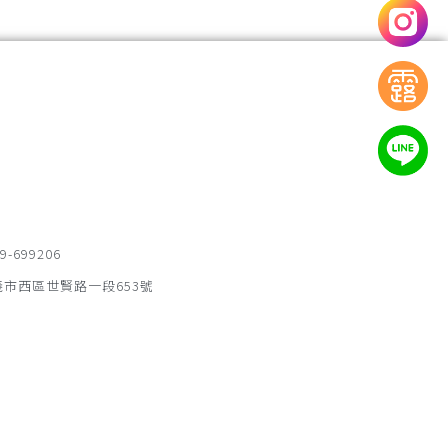
-699206
市西區世賢路一段653號
提琴出租
行