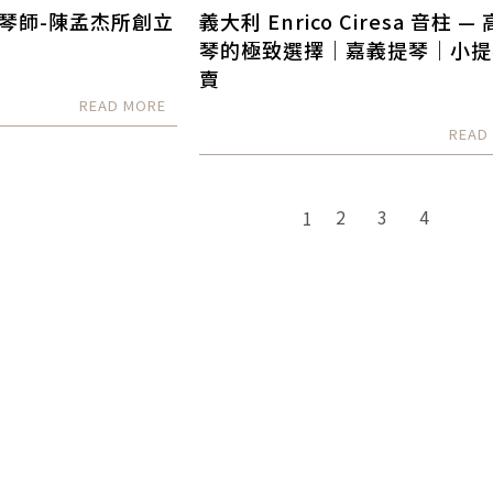
琴師-陳孟杰所創立
義大利 Enrico Ciresa 音柱 —
琴的極致選擇｜嘉義提琴｜小提
賣
2
3
4
1